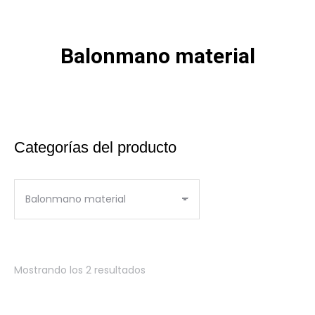
Balonmano material
Estás aquí:
Categorías del producto
Mostrando los 2 resultados