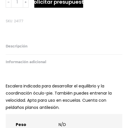
Solicitar presupuesto
﹣
﹢
AGILIDAD
ESCOLAR
4M
SKU:
24177
cantidad
Descripción
Información adicional
Escalera indicada para desarrollar el equilibrio y la
coordinación óculo-pie. También puedes entrenar la
velocidad. Apta para uso en escuelas. Cuenta con
peldaños planos antilesión.
Peso
N/D