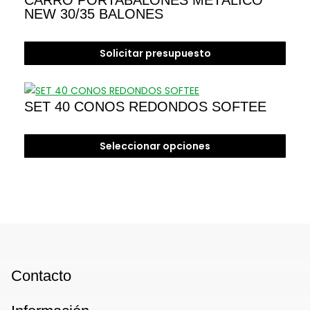
CARRO PORTABALONES METÁLICO
múltiples
NEW 30/35 BALONES
variantes.
Las
opciones
Solicitar presupuesto
se
pueden
elegir
SET 40 CONOS REDONDOS SOFTEE
en
la
Seleccionar opciones
página
Este
de
producto
producto
tiene
múltiples
variantes.
Las
opciones
Contacto
se
pueden