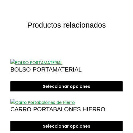
Productos relacionados
BOLSO PORTAMATERIAL
Seleccionar opciones
Este
producto
CARRO PORTABALONES HIERRO
tiene
múltiples
variantes.
Seleccionar opciones
Las