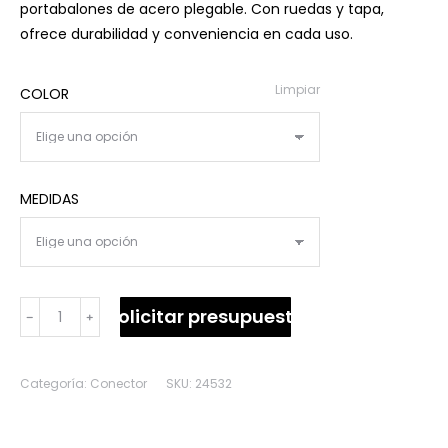
portabalones de acero plegable. Con ruedas y tapa,
ofrece durabilidad y conveniencia en cada uso.
Limpiar
COLOR
MEDIDAS
CARRO
Solicitar presupuesto
﹣
﹢
PORTABALONES
ACERO
PLEGABLE
Categoría:
Conector
SKU:
24532
CON
RUEDAS